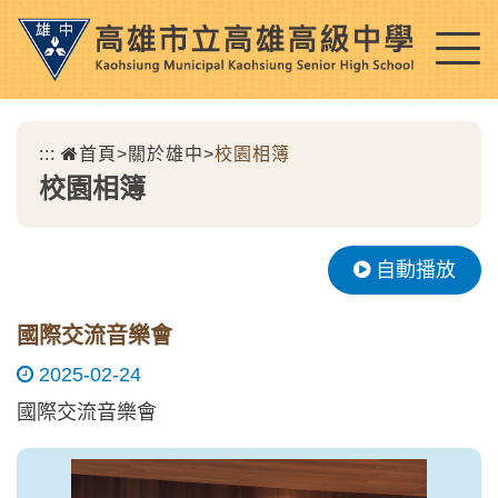
跳
到
主
要
內
:::
首頁
>
關於雄中
>
校園相簿
容
校園相簿
區
塊
自動播放
國際交流音樂會
2025-02-24
國際交流音樂會