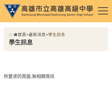
跳
到
主
要
內
:::
首頁
>
最新消息
>
學生訊息
容
學生訊息
區
塊
所要求的頁面,無相關資訊