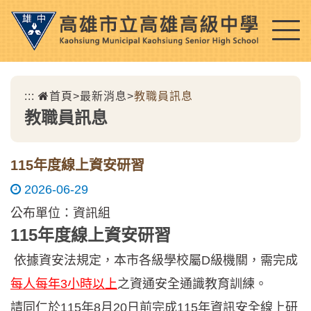
跳
到
主
要
內
:::
首頁
>
最新消息
>
教職員訊息
容
教職員訊息
區
塊
115年度線上資安研習
2026-06-29
公布單位：資訊組
115年度線上資安研習
依據資安法規定，本市各級學校屬D級機關，需完成
每人每年3小時以上
之資通安全通識教育訓練。
請同仁於115年8月20日前完成115年資訊安全線上研