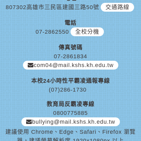
807302高雄市三民區建國三路50號
交通路線
電話
07-2862550
全校分機
傳真號碼
07-2861834
com04@mail.kshs.kh.edu.tw
本校24小時性平霸凌通報專線
(07)286-1730
教育局反霸凌專線
0800775885
bullying@mail.kshs.kh.edu.tw
建議使用 Chrome、Edge、Safari、Firefox 瀏覽
器，建議螢幕解析度 1920x1080px 以上