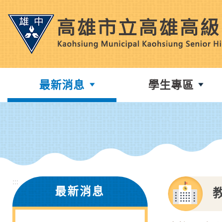
跳
到
主
要
內
容
最新消息
學生專區
區
塊
:::
最新消息