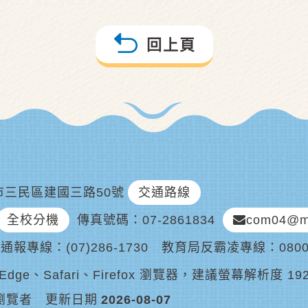
回上頁
雄市三民區建國三路50號
交通路線
全校分機
傳真號碼
07-2861834
com04@ma
凌通報專線
(07)286-1730
教育局反霸凌專線
080
dge、Safari、Firefox 瀏覽器，建議螢幕解析度 192
瀏覽者
更新日期
2026-08-07