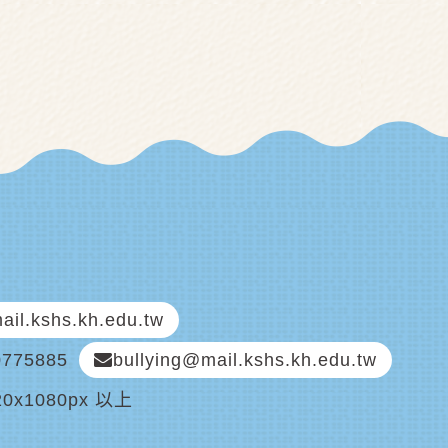
il.kshs.kh.edu.tw
0775885
bullying@mail.kshs.kh.edu.tw
0x1080px 以上