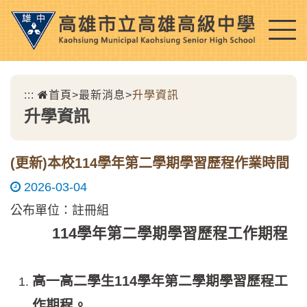
跳
到
主
要
內
:::
首頁
>
最新消息
>
升學資訊
容
升學資訊
區
塊
(更新)本校114學年第二學期學習歷程作業時間
2026-03-04
公布單位：註冊組
114
學年第二學期學習歷程工作期程
高一高二學生
114
學年第二學期學習歷程工
作期程。