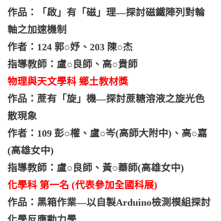
作品：「啟」有「磁」理—探討磁鐵陣列對輪
軸之加速機制
作者：124 郭○妤、203 陳○杰
指導教師：盧○良師、高○貴師
物理與天文學科 鄉土教材獎
作品：蔗有「旋」機—探討蔗糖溶液之旋光色
散現象
作者：109 彭○權、盧○岑(高師大附中)、高○嘉
(高雄女中)
指導教師：盧○良師、黃○蓁師(高雄女中)
化學科 第一名 (代表參加全國科展)
作品：黑箱作業—以自製Arduino檢測模組探討
化學反應動力學