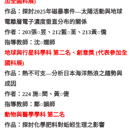
加全國科展)
作品：探討2025年磁暴事件—太陽活動與地球
電離層電子濃度垂直分布的關係
作者：203張○昱、212藍○荃、213黃○僑
指導教師：沈○嫺師
地球與行星科學科 第二名、創意獎 (代表參加全
國科展)
作品：熱不可支—分析日本海洋熱浪之趨勢與
成因
作者：224 施○閎、黃○倢
指導教師：鄭○韻師
動物與醫學學科 第二名
作品：探討化學肥料對蚯蚓生理之影響