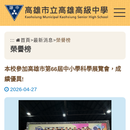
跳
到
主
要
內
:::
首頁
>
最新消息
>
榮譽榜
容
榮譽榜
區
塊
本校參加高雄市第66屆中小學科學展覽會，成
績優異!
2026-04-27