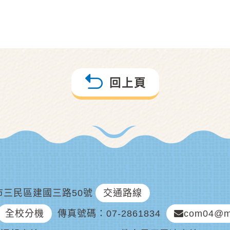
回上頁
雄市三民區建國三路50號
交通路線
全校分機
傳真號碼
07-2861834
com04@ma