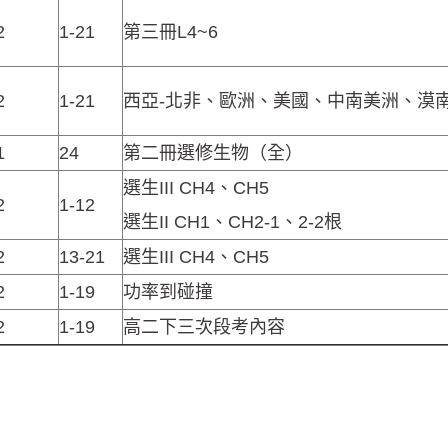
2
1-21
第三冊L4~6
2
1-21
西亞-北非、歐洲、美國、中南美洲、漠
1
24
第二冊選修生物（全）
選生III CH4、CH5
2
1-12
選生II CH1、CH2-1、2-2根
2
13-21
選生III CH4、CH5
2
1-19
功率到碰撞
2
1-19
高二下三次段考內容