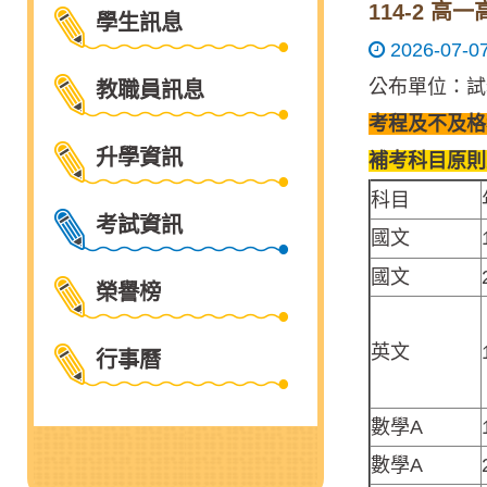
114-2 
學生訊息
2026-07-0
公布單位：試
教職員訊息
考程及不及格
升學資訊
補考科目原則
科目
考試資訊
國文
國文
榮譽榜
英文
行事曆
數學A
數學A