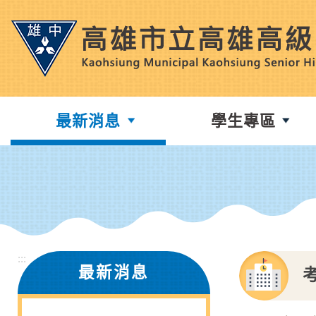
跳
到
主
要
內
容
最新消息
學生專區
區
塊
:::
最新消息