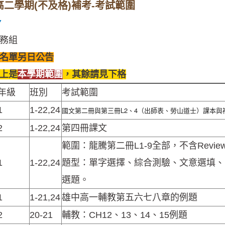
高一高二學期(不及格)補考-考試範圍
7
務組
名單另日公告
上是
本學期範圍
，其餘請見下格
年級
班別
考試範圍
1
1-22,24
國文第二冊與第三冊L2、4（出師表、勞山道士）
課本與
2
1-22,24
第四冊課文
範圍：龍騰第二冊L1-9全部，不含Review 
1
1-22,24
題型：單字選擇、綜合測驗、文意選填、
選題。
1
1-21,24
雄中高一輔教第五六七八章的例題
2
20-21
輔教：CH12、13、14、15例題