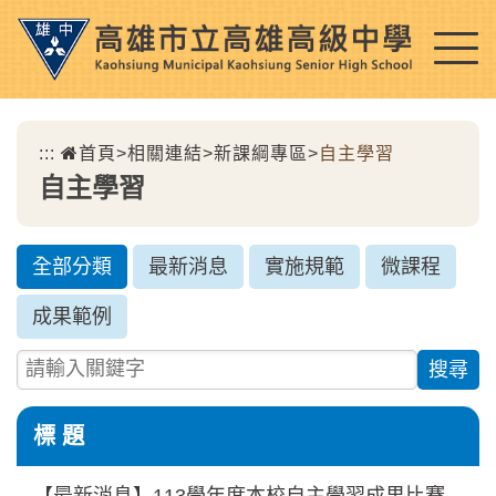
跳
到
主
要
內
:::
首頁
>
相關連結
>
新課綱專區
>
自主學習
容
自主學習
區
塊
全部分類
最新消息
實施規範
微課程
成果範例
請輸入關鍵字
標 題
【最新消息】113學年度本校自主學習成果比賽