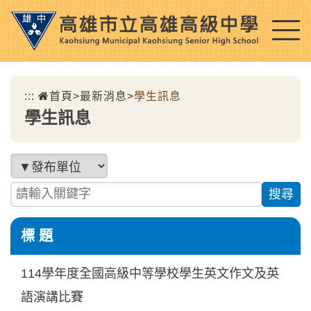
跳
到
主
要
內
:::
首頁
>
最新消息
>
學生訊息
容
學生訊息
區
塊
發布單位
請輸入關鍵字
標 題
114學年度全國高級中等學校學生英文作文及英
語演講比賽