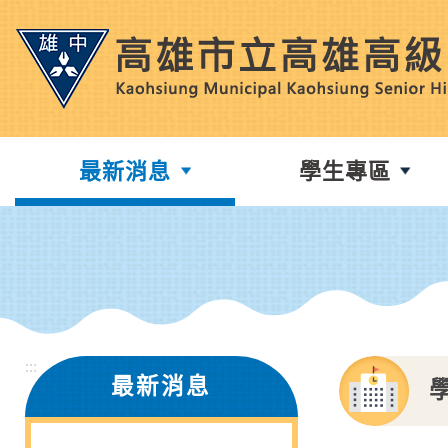
跳
到
主
要
內
容
最新消息
學生專區
區
塊
:::
最新消息