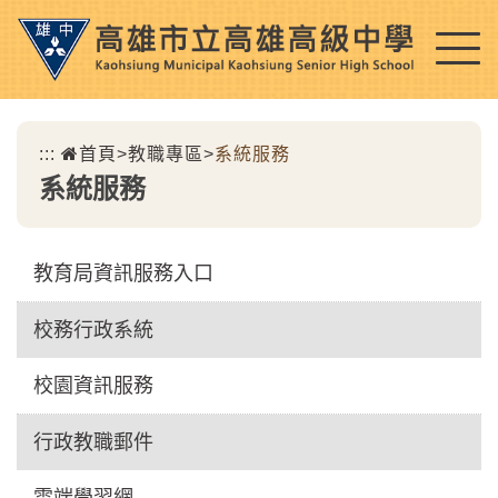
跳
到
主
要
內
:::
首頁
>
教職專區
>
系統服務
容
系統服務
區
塊
教育局資訊服務入口
校務行政系統
校園資訊服務
行政教職郵件
雲端學習網