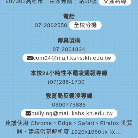
807302高雄市三民區建國三路50號
交通路線
電話
07-2862550
全校分機
傳真號碼
07-2861834
com04@mail.kshs.kh.edu.tw
本校24小時性平霸凌通報專線
(07)286-1730
教育局反霸凌專線
0800775885
bullying@mail.kshs.kh.edu.tw
建議使用 Chrome、Edge、Safari、Firefox 瀏覽
器，建議螢幕解析度 1920x1080px 以上