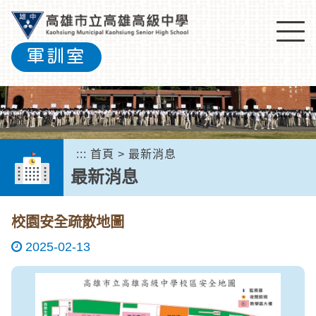
跳
到
主
軍訓室
要
內
容
區
塊
:::
首頁
>
最新消息
最新消息
校園安全疏散地圖
2025-02-13