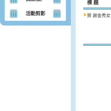
標 題
活動剪影
賀 謝金秀女