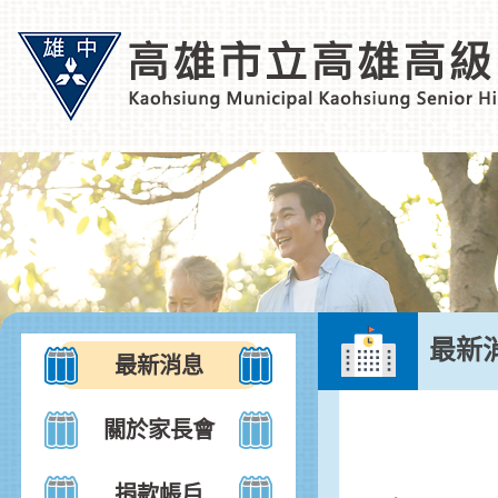
跳
到
主
要
內
容
區
塊
:::
最新
最新消息
關於家長會
捐款帳戶